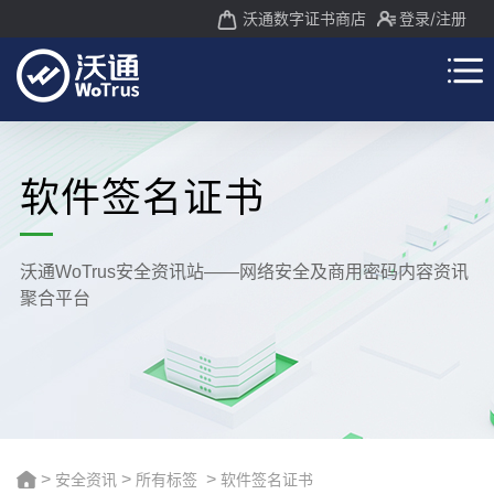
沃通数字证书商店
登录
/注册
软件签名证书
沃通WoTrus安全资讯站——网络安全及商用密码内容资讯
聚合平台
>
安全资讯
>
所有标签
>
软件签名证书