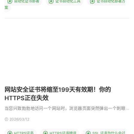
自动化证书部署‌
证书自动化工具
证书自动化部署方
案
网站安全证书将缩至199天有效期！你的
HTTPS正在失效
当您兴致勃勃地访问一个网站时，浏览器页面突然弹出一个刺眼的
红色警告框，提示“您的连接不是私密连接”或“此网站的 …
2026/03/12
HTTPS证书
HTTPS证书错误
SSL 证书为什么会过