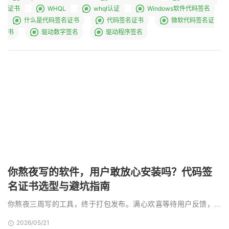
证书
WHQL
whql认证
Windows软件代码签名
什么是代码签名证书
代码签名证书
微软代码签名证
书
驱动数字签名
驱动程序签名
你熬夜写的软件，用户敢放心安装吗？代码签
名证书选型与避坑指南
你熬夜三周写的工具，终于打包发布。满心欢喜等待用户反馈，等
来的却是抱怨。双击安装时，屏幕弹出一道刺眼的蓝色弹窗 …
2026/05/21