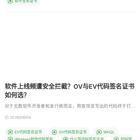
软件签名证书
软件上线频遭安全拦截？OV与EV代码签名证书
如何选？
对于无数软件开发者和发行商而言，熬夜攻坚写出的代码终于打包
上线，本该是收获喜悦的时刻，却常常遭遇当头一棒。用户 …
2026/06/09
EV代码签名证书
OV代码签名证书
WHQL
Windows软件代码签名
什么是代码签名证书
代码签