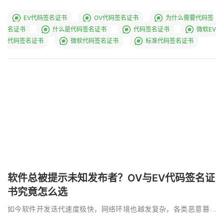
EV代码签名证书
OV代码签名证书
为什么需要代码签
名证书
什么是代码签名证书
代码签名证书
微软EV
代码签名证书
微软代码签名证书
标准代码签名证书
软件总被提示未知发布者？OV与EV代码签名证
书究竟怎么选
如今软件开发迭代速度极快，网络环境也越发复杂，各类恶意篡改
和攻击层出不穷。对于广大开发者而言，代码签名证书已经 …