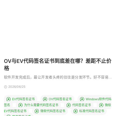
OV与EV代码签名证书到底差在哪？差距不止价
格
软件开发完成后，最让开发者头疼的往往是分发环节。好不容易写
好的程序，用户下载时却弹出未知发布者警告，甚至直接被 …
2026/06/25
EV代码签名证书
OV代码签名证书
Windows软件代码
签名
为什么需要代码签名证书
代码签名证书
微软
EV代码签名证书
微软代码签名证书
标准代码签名证书