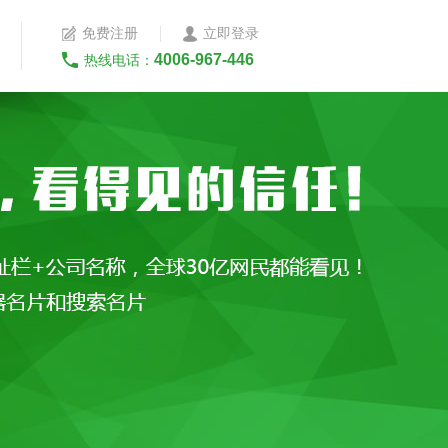
免费注册
立即登录
4006-967-446
热线电话：