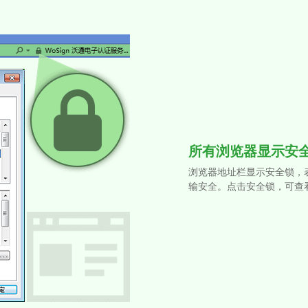
所有浏览器显示安
浏览器地址栏显示安全锁，
输安全。点击安全锁，可查