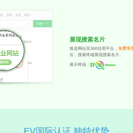
展现搜索名片
推送网站至360信用平台，
免费享
后，搜索终端展现搜索名片。
展示终端：
EV国际认证 独特优势