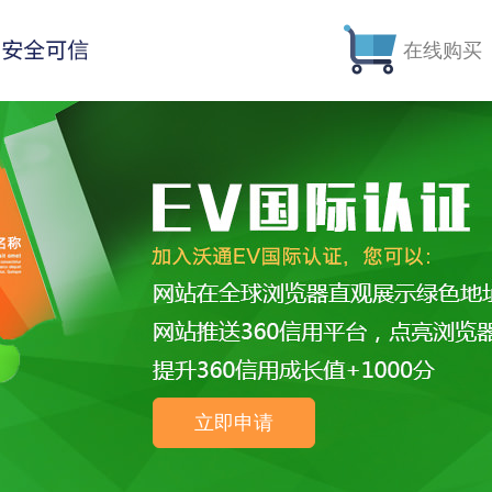
在线购买
立即申请