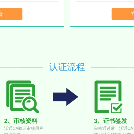
请
认证流程
2、审核资料
3、证书签发
沃通CA验证审核用户
审核通过后，沃通CA