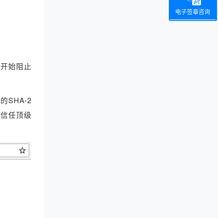
电子签章咨询
56开始阻止
SHA-2
球信任顶级