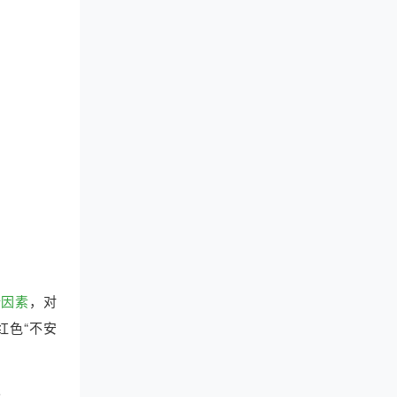
全因素
，对
红色“不安
。