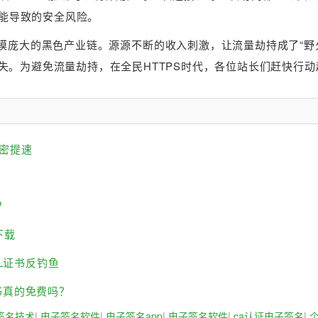
可能导致的安全风险。
模庞大的黑色产业链。源源不断的收入刺激，让流量劫持成了“野
失。为避免流量劫持，在全民HTTPS时代，各位站长们赶快行动
加密提速
？
下载
L证书反钓鱼
L证书真的免费吗？
签名技术
|
电子签名软件
|
电子签名app
|
电子签名软件
|
ca认证电子签名
|