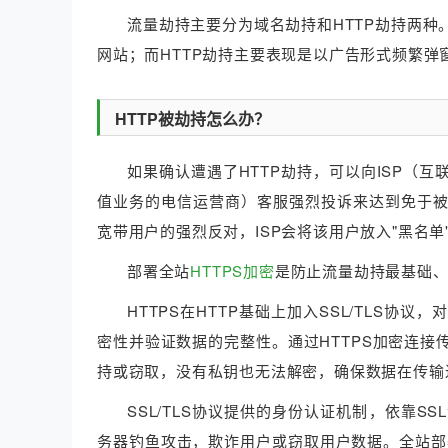
流量劫持主要分为域名劫持和HTTP劫持两
网站；而HTTP劫持主要表现是以广告形式频繁弹
HTTP被劫持怎么办？
如果确认遭遇了HTTP劫持，可以向ISP（
值业务的电信运营商）客服强烈投诉来达到免于
宽带用户的强烈反对，ISP会将该用户放入"黑名
部署全站
HTTPS加密
是防止流量劫持最基础
HTTPS在HTTP基础上加入SSL/TLS
密性并验证数据的完整性。通过HTTPS加密连接
持或窃取，没有私钥也无法解密，确保数据在传输
SSL/TLS协议提供的身份认证机制，依靠
务器钓鱼攻击，欺诈用户或窃取用户数据。全站部