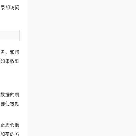
登录想访问
业务、和增
，如果收到
护数据的机
，即使被劫
防止虚假服
全加密的方