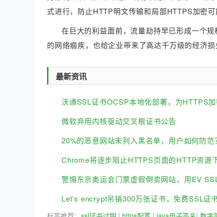
式进行，防止HTTP明文传输和局部HTTPS加密
在巨大的利益面前，流量劫持早已形成一个规
的网络痼疾，也给企业带来了高达千万级的经济损
最新资讯
沃通SSL证书OCSP本地化部署，为HTTPS
微软弃用内核驱动交叉根证书公告
20%的恶意网站未列入黑名单，用户如何防范
Chrome将逐步阻止HTTPS页面的HTTP资源
警惕东京奥运会门票虚假倒卖网站，用EV SS
Let’s encrypt吊销300万张证书，免费SS
标签推荐：
ssl证书过期
|
https配置
|
java电子签名
|
数字