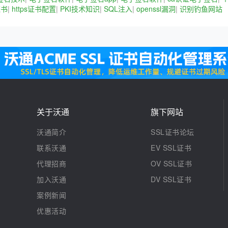
证书
|
https证书配置
|
PKI技术知识
|
SQL注入
|
openssl漏洞
|
识别钓鱼网站
关于沃通
旗下网站
沃通简介
SSL证书论坛
联系沃通
EV SSL证书
代理招商
OV SSL证书
加入沃通
DV SSL证书
案例新闻
优惠活动