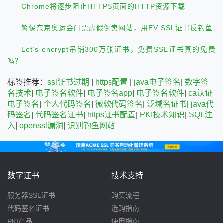
Chrome将逐步阻止HTTPS页面的HTTP资源下载
警惕东京奥运会门票虚假倒卖网站，用EV SSL证书反钓鱼
Let’s encrypt吊销300万张证书，免费SSL证书真的免费
吗？
标签推荐：
ssl证书过期
|
https配置
|
java电子签名
|
数字签
名技术
|
电子签名软件
|
电子签名app
|
电子签名软件
|
ca认证
电子签名
|
个人代码签名
|
微软代码签名
|
泛域名证书
|
java代
码签名
|
代码签名证书
|
https证书配置
|
PKI技术知识
|
SQL注
入
|
openssl漏洞
|
识别钓鱼网站
数字证书
技术支持
服务器SSL证书
购买流程
代码签名证书
选购指南
PKI产品
使用指南