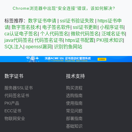
Chrome浏览器中出现“安全连接”错误，该如何解决?
标签推荐：
数字证书申请
|
ssl证书验证失败
|
https证书申
请
|
数字签名技术
|
电子签名软件
|
ssl证书更新
|
小程序证书
|
ca认证电子签名
|
个人代码签名
|
微软代码签名
|
泛域名证书
|
java代码签名
|
代码签名证书
|
https证书配置
|
PKI技术知识
|
SQL注入
|
openssl漏洞
|
识别钓鱼网站
数字证书
技术支持
服务器SSL证书
购买流程
代码签名证书
选购指南
PKI产品
使用指南
ECC证书
常见问题
物联网安全
部署指南
基础知识