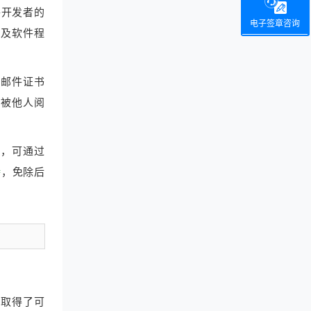
件开发者的
电子签章咨询
性及软件程
A邮件证书
不被他人阅
决，可通过
持
，免除后
并取得了可