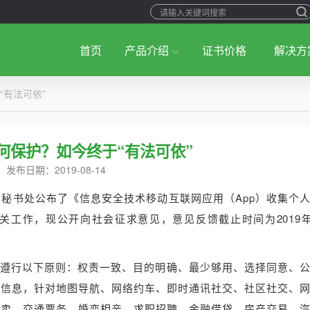
首页
产品介绍
证书价格
解决方
“有法可依”
何保护？如今终于“有法可依”
发布日期：2019-08-14
会秘书处公布了《信息安全技术移动互联网应用（App）收集个
工作，现公开向社会征求意见，意见反馈截止时间为2019年
遵行以下原则：权责一致、目的明确、最少够用、选择同意、
要信息，针对地图导航、网络约车、即时通讯社交、社区社交、
外卖、交通票务、婚恋相亲、求职招聘、金融借贷、房产交易、