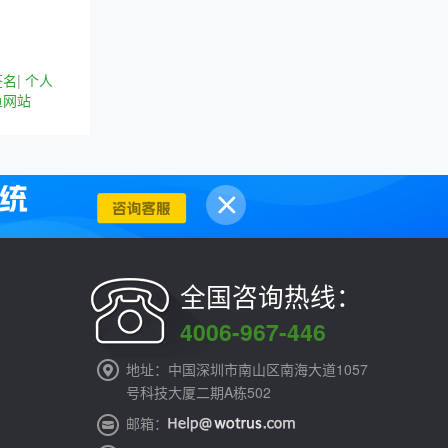
签名
|
个人
鱼网站
全国咨询热线：
4006-967-446
地址：中国深圳市南山区南海大道1057
号科技大厦二期A栋502
邮箱：