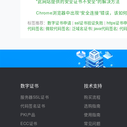
"此网站提供的安全证书不安全"的解决方法
Chrome浏览器中出现“安全连接”错误，该如
标签推荐：
数字证书申请
|
ssl证书验证失败
|
https证书
代码签名
|
微软代码签名
|
泛域名证书
|
java代码签名
|
代
数字证书
技术支持
服务器SSL证书
购买流程
代码签名证书
选购指南
PKI产品
使用指南
ECC证书
常见问题