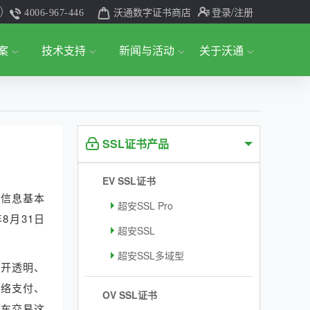
沃通数字证书商店
登录
/注册
4006-967-446
案
技术支持
新闻与活动
关于沃通
SSL证书产品
EV SSL证书
人信息基本
超安SSL Pro
8月31日
超安SSL
超安SSL多域型
公开透明、
网络支付、
OV SSL证书
汽车交易这