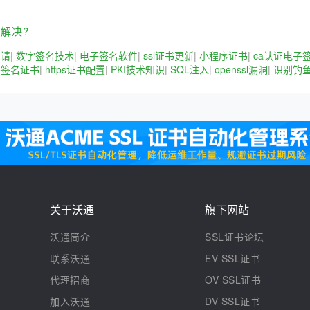
何解决?
申请
|
数字签名技术
|
电子签名软件
|
ssl证书更新
|
小程序证书
|
ca认证电子
码签名证书
|
https证书配置
|
PKI技术知识
|
SQL注入
|
openssl漏洞
|
识别钓
关于沃通
旗下网站
沃通简介
SSL证书论坛
联系沃通
EV SSL证书
代理招商
OV SSL证书
加入沃通
DV SSL证书