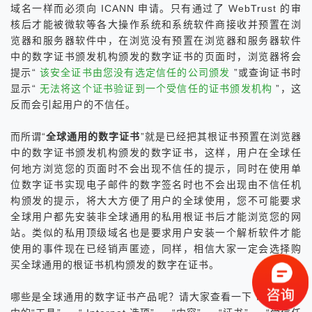
域名一样而必须向 ICANN 申请。只有通过了 WebTrust 的审
核后才能被微软等各大操作系统和系统软件商接收并预置在浏
览器和服务器软件中，在浏览没有预置在浏览器和服务器软件
中的数字证书颁发机构颁发的数字证书的页面时，浏览器将会
提示“
该安全证书由您没有选定信任的公司颁发
”或查询证书时
显示“
无法将这个证书验证到一个受信任的证书颁发机构
”，这
反而会引起用户的不信任。
而所谓“
全球通用的数字证书
”就是已经把其根证书预置在浏览器
中的数字证书颁发机构颁发的数字证书，这样，用户在全球任
何地方浏览您的页面时不会出现不信任的提示，同时在使用单
位数字证书实现电子邮件的数字签名时也不会出现由不信任机
构颁发的提示，将大大方便了用户的全球使用，您不可能要求
全球用户都先安装非全球通用的私用根证书后才能浏览您的网
站。类似的私用顶级域名也是要求用户安装一个解析软件才能
使用的事件现在已经销声匿迹，同样，相信大家一定会选择购
买全球通用的根证书机构颁发的数字在证书。
哪些是全球通用的数字证书产品呢？请大家查看一下 IE 浏览器