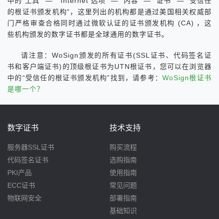
中的“工具” — “ Internet 选项” — “内容” — “证书” — “受信任
的根证书颁发机构”，这里列出的机构都是通过美国相关权威部
门严格审查合格同时通过微软认证的证书颁发机构 (CA) ，这
些机构颁发的数字证书都是全球通用的数字证书。
请注意：WoSign颁发的所有证书(SSL证书、代码签名证
书和客户端证书)的顶级根证书为UTN根证书，您可以在浏览器
中的“受信任的根证书颁发机构”找到，请参考：
WoSign根证书
是哪一个？
数字证书
技术支持
服务器SSL证书
购买流程
代码签名证书
选购指南
PKI产品
使用指南
ECC证书
常见问题
物联网安全
部署指南
基础知识