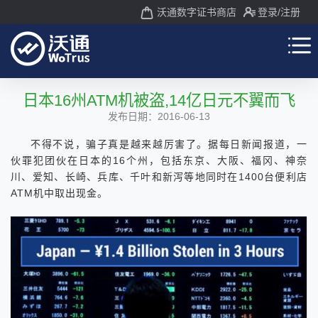
沃通数字证书商店
登录
/注册
日本16州ATM机被盗,14亿日元不翼而飞
发布日期：2016-06-13
不得不说，骗子真是越来越厉害了。据每日新闻报道，一
伙罪犯团伙在日本的16个州，包括东京、大阪、福冈、神奈
川、爱知、长崎、兵库、千叶和新泻等地同时在1400台便利店
ATM机中取出现金。