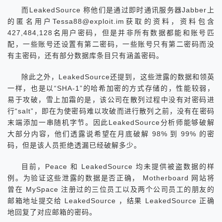
而LeakedSource 称他们是通过即时通讯服务器Jabber上
的匿名用户Tessa88@exploit.im获取的资料，资料包含
427,484,128名用户密码，但是并非所有数据都能和账号匹
配，一些账号还设置有第二密码，一些账号只有第二密码而没
有主密码，还有部分数据库条目只有涵盖密码。
除此之外，LeakedSource还提到，这些泄露的数据和领英
一样，也是以“SHA-1”的哈希加密的方式存储的，性能较弱，
易于攻破，雪上加霜的是，该公司在散列过程中没有对密码进
行“salt”，即在为使密码难以攻破而进行散列之前，没有在密码
末端添加一串随机字节。因此LeakedSource分析师能够破解
大部分内容，他们透露说希望在月底破解 98% 到 99% 的密
码，但是该人员拒绝透漏已经破解多少。
目前，Peace 和 LeakedSource 均未提供被盗数据的样
例。为验证这些泄露的数据是否正确， Motherboard 网站将
曾在 MySpace 注册过的三位员工以及两个公司员工的朋友的
邮箱地址提交给 LeakedSource ，结果 LeakedSource 正确
地回复了对应邮箱的密码。