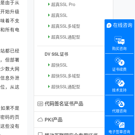
要是由于从
超真SSL Pro
经开始升级
超真SSL
意味着不支
在线咨询
超真SSL多域型
银和所有电
超真SSL通配型
购买咨询
网站都已经
DV SSL证书
一，但部署
超快SSL
有少数大网
证书续费
超快SSL多域型
密信息外泄
4位，从这
超快SSL通配型
技术支持
代码签名证书产品
面如果不是
代理咨询
入密码的页
PKI产品
迎这些没有
电子签章咨询
全。