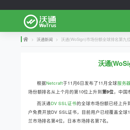
>
沃通新闻
>
沃通(WoSign)市场份额全球排名第九
沃通(WoS
根据
Netcraft
于11月6日发布了11月全球
服务器
场份额排名从上个月的第10位上升到
第9位
，中国
而沃通
DV SSL证书
的全球市场份额已经上升到
户免费开放DV SSL证书，目前用户已经覆盖全
兰市场排名第4位，日本市场排名第7名。