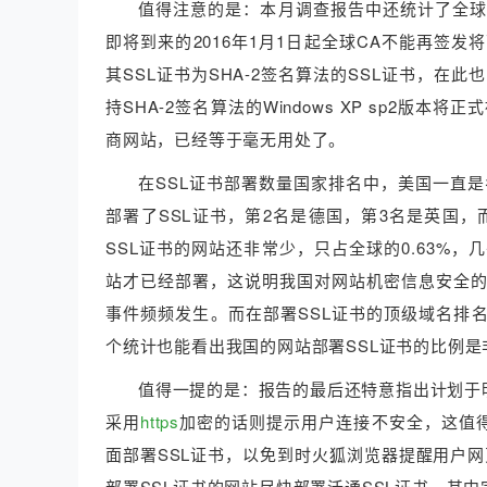
值得注意的是：本月调查报告中还统计了全球S
即将到来的2016年1月1日起全球CA不能再签发
其SSL证书为SHA-2签名算法的SSL证书，
持SHA-2签名算法的Windows XP sp2版
商网站，已经等于毫无用处了。
在SSL证书部署数量国家排名中，美国一直是
部署了SSL证书，第2名是德国，第3名是英国
SSL证书的网站还非常少，只占全球的0.63%
站才已经部署，这说明我国对网站机密信息安全
事件频频发生。而在部署SSL证书的顶级域名排名
个统计也能看出我国的网站部署SSL证书的比例是
值得一提的是：报告的最后还特意指出计划于明
采用
https
加密的话则提示用户连接不安全，这值得
面部署SSL证书，以免到时火狐浏览器提醒用户
部署SSL证书的网站尽快部署沃通SSL证书，其