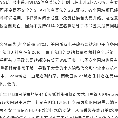
SL证书中采用SHA2签名算法的比例已经上升到77.73%，主
将可能变得不安全的SHA-1签名算法的SSL证书，各个网站都已
在此也呼吁沃通用户能抓紧时间完成证书免费替换和免费升级。这也
本将正式被强制死亡，因为不支持SHA-2签名算法等于不能登录所有网
名列前茅(占全球48.51%)，美国所有电子政务网站和电子商务
，而我国则排名在第20位，表明我国的网站数量虽然排名全球第
，几乎所有电子政务网站都没有部署SSL证书，电子商务网站也只
的重视程度非常不够，导致了大量的个人隐私信息和企业商业机
中，.com域名一直是名列前茅，而我国的.cn域名则排名在第4
非常低的。
年1月26日发布的第44版火狐浏览器将对要求用户输入密码页
各大网站主注意，赶紧在明年1月26日之前为您的网站需要输
网页不安全而使得用户不敢访问您的网站，从而丢失在线订单!欢
中完全免费的低端SSL证书可以实现零成本地保证网站机密信息安