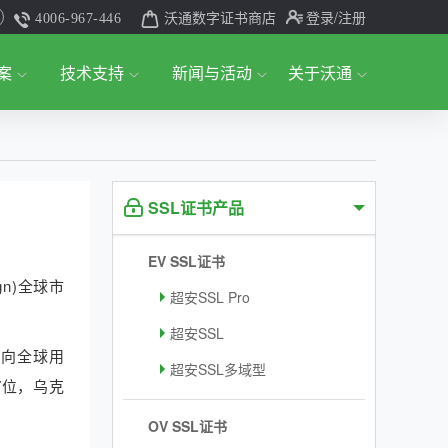
沃通数字证书商店
登录
/注册
4006-967-446
案
技术支持
新闻与活动
关于沃通
SSL证书产品
EV SSL证书
n)全球市
超安SSL Pro
超安SSL
通向全球用
超安SSL多域型
7位，乌克
OV SSL证书