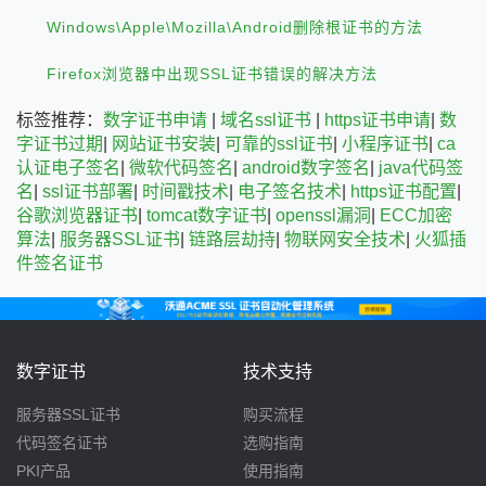
Windows\Apple\Mozilla\Android删除根证书的方法
Firefox浏览器中出现SSL证书错误的解决方法
标签推荐：
数字证书申请
|
域名ssl证书
|
https证书申请
|
数
字证书过期
|
网站证书安装
|
可靠的ssl证书
|
小程序证书
|
ca
认证电子签名
|
微软代码签名
|
android数字签名
|
java代码签
名
|
ssl证书部署
|
时间戳技术
|
电子签名技术
|
https证书配置
|
谷歌浏览器证书
|
tomcat数字证书
|
openssl漏洞
|
ECC加密
算法
|
服务器SSL证书
|
链路层劫持
|
物联网安全技术
|
火狐插
件签名证书
数字证书
技术支持
服务器SSL证书
购买流程
代码签名证书
选购指南
PKI产品
使用指南