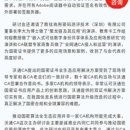
需求，并在所有Adobe阅读器中自动验证签名有效性，无需额
外部署验签服务器。
研讨会还邀请了鼎铉商用密码测评技术（深圳）有限公司
董事长李大为博士做了“聚龙链及其应用”的演讲、教育卡工作组
何程教授做了“嵌入式可信数字身份共享体系及应用场景研究”的
演讲和CA联盟专家高鲁兵做了“全网通CA接入和运营”的演讲，
为国密证书提供了更多的应用场景和案例，收到了与会代表的
高度好评。
沃通CA提出的国密证书全生态应用解决方案受到了现场领
导专家和各CA老总们的一致好评，数十家CA机构当场与沃通
CA签署合作意向书。多家CA机构的领导表示，非常认可沃通在
国密证书应用产品上的创新思路，沃通提供的双证书解决方案
切实有效，在我国信息系统进行国密算法升级改造的过程中，
真正解决了国密合规和全球兼容的难题。
推动国密算法全生态应用并非一家CA机构所能完成大事，
沃通CA这次主办研讨会主要是诚邀业内同仁共同参与推动国密
应用的落地实施。此次研讨会的召开具有重大意义，通过与CA