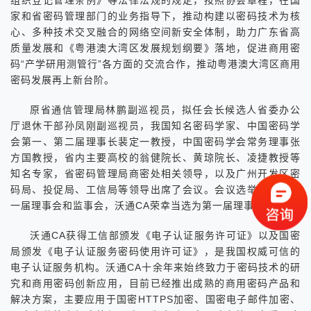
家和省密码管理部门的业务指导下，推动构建以密码技术为核
心、多种技术交叉融合的网络空间新安全体制，助力广东省高
质量发展和《粤港澳大湾区发展规划纲要》落地，促进商用密
码“产学研用测管行”各方面的交流合作，推动粤港澳大湾区商用
密码发展再上新台阶。
原省通信管理局林鹏副巡视员，拟任会长候选人省委办公
厅退休干部孙凤刚副巡视员，我国知名密码学家、中国密码学
会第一、第二届理事长裴定一教授，中国密码学会常务理事张
方国教授，省内主要高校的翁健院长、黄琼院长、凌捷教授等
知名专家，省密码管理局商密处相关领导，以及广州开发区密
码局、投促局、工信局等领导出席了会议。会议选举了协会第
一届理事会和监事会，沃通CA荣幸当选为第一届理事会理事。
沃通CA获得工信部颁发《电子认证服务许可证》以及国密
局颁发《电子认证服务密码使用许可证》，是我国权威可信的
电子认证服务机构。沃通CA十余年来始终致力于密码技术的研
究和商用密码创新应用，目前已经推出成熟的商用密码产品和
解决方案，主要应用于国密HTTPS加密、国密电子邮件加密、