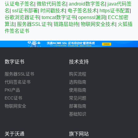
认证电子签名
|
微软代码签名
|
android数字签名
|
java代码签
名
|
ssl证书部署
|
时间戳技术
|
电子签名技术
|
https证书配置
|
谷歌浏览器证书
|
tomcat数字证书
|
openssl漏洞
|
ECC加密
算法
|
服务器SSL证书
|
链路层劫持
|
物联网安全技术
|
火狐插
件签名证书
数字证书
技术支持
服务器SSL证书
购买流程
代码签名证书
选购指南
PKI产品
使用指南
ECC证书
常见问题
物联网安全
部署指南
基础知识
关于沃通
旗下网站