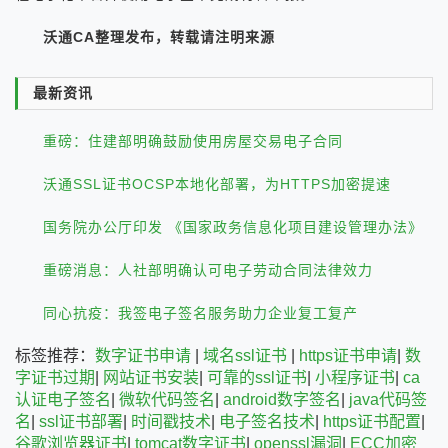
沃通CA整理发布，转载请注明来源
最新资讯
重磅：住建部明确鼓励使用房屋交易电子合同
沃通SSL证书OCSP本地化部署，为HTTPS加密提速
国务院办公厅印发 《国家政务信息化项目建设管理办法》
重磅消息：人社部明确认可电子劳动合同法律效力
同心抗疫：我签电子签名服务助力企业复工复产
标签推荐：
数字证书申请
|
域名ssl证书
|
https证书申请
|
数
字证书过期
|
网站证书安装
|
可靠的ssl证书
|
小程序证书
|
ca
认证电子签名
|
微软代码签名
|
android数字签名
|
java代码签
名
|
ssl证书部署
|
时间戳技术
|
电子签名技术
|
https证书配置
|
谷歌浏览器证书
|
tomcat数字证书
|
openssl漏洞
|
ECC加密