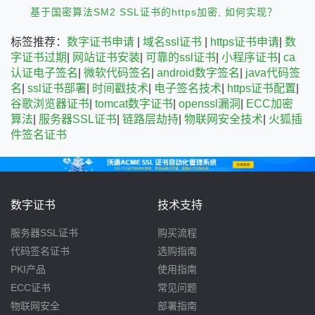
基于国密算法SM2 SSL证书的https加密, 如何实现？
标签推荐：
数字证书申请
|
域名ssl证书
|
https证书申请
|
数
字证书过期
|
网站证书安装
|
可靠的ssl证书
|
小程序证书
|
ca
认证电子签名
|
微软代码签名
|
android数字签名
|
java代码签
名
|
ssl证书部署
|
时间戳技术
|
电子签名技术
|
https证书配置
|
谷歌浏览器证书
|
tomcat数字证书
|
openssl漏洞
|
ECC加密
算法
|
服务器SSL证书
|
链路层劫持
|
物联网安全技术
|
火狐插
件签名证书
数字证书
技术支持
服务器SSL证书
购买流程
代码签名证书
选购指南
PKI产品
使用指南
ECC证书
常见问题
物联网安全
部署指南