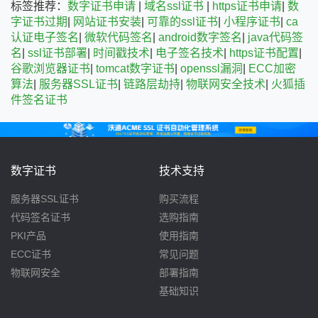
标签推荐：
数字证书申请
|
域名ssl证书
|
https证书申请
|
数
字证书过期
|
网站证书安装
|
可靠的ssl证书
|
小程序证书
|
ca
认证电子签名
|
微软代码签名
|
android数字签名
|
java代码签
名
|
ssl证书部署
|
时间戳技术
|
电子签名技术
|
https证书配置
|
谷歌浏览器证书
|
tomcat数字证书
|
openssl漏洞
|
ECC加密
算法
|
服务器SSL证书
|
链路层劫持
|
物联网安全技术
|
火狐插
件签名证书
数字证书
技术支持
服务器SSL证书
购买流程
代码签名证书
选购指南
PKI产品
使用指南
ECC证书
常见问题
物联网安全
部署指南
基础知识