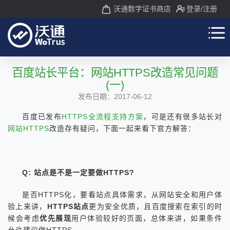
沃通数字证书商店
登录
/注册
百度站长平台：网站HTTPS改造常见问题
(一)
发布日期：2017-06-12
百度已发布
HTTPS全流程支持方案
，可是还有很多站长对
网站HTTPS
改造存有疑问，下面一起来看下官方解答：
Q: 站点是不是一定要做HTTPS?
是否HTTPS化，要看站点具体需求，从网站安全和用户体
验上来讲，
HTTPS站点
更为安全优质，且百度搜索在索引的时
候会考虑
优先展现
用户体验较好的页面，总体来讲，如果条件