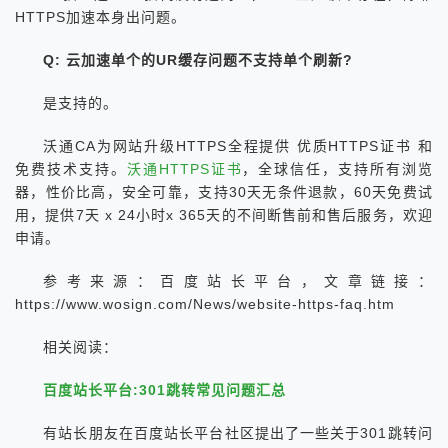
HTTPS加速本身出问题。
Q: 云加速单个的UR缓存问题不支持单个刷新?
是支持的。
沃通CA为网站升级HTTPS全程提供 优质HTTPS证书 和
免费技术支持。
沃通HTTPS证书
，全球信任，支持所有浏览
器，性价比高，安全可靠，支持30天无条件退款，60天免费试
用，提供7天 x 24小时x 365天的不间断售前和售后服务，欢迎
申请。
参考来源：百度站长平台，文章链接：
https://www.wosign.com/News/website-https-faq.htm
相关阅读：
百度站长平台:301跳转常见问题汇总
有站长朋友在百度站长平台社区提出了一些关于301跳转问