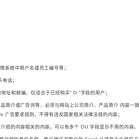
业管理系统中用户名或员工编号等；
联系电话；
用于显示单位地址和邮编，仅适合于已经购买“ O ”字段的用户；
单位简介 产品简介或广告词等，必须与网站上公司简介、产品简介 内容一
words 广告要求规则，不得有违反国家相关法律法规的内容；
站上介绍的内容相关的内容。可以有多个 OU 字段显示不用的内容。
显示您的单位名称，客户端证书用户的 Email 必须是企业邮局 Ema