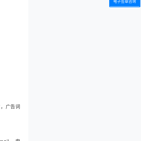
电子签章咨询
致，广告词
il ，申