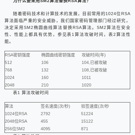
为什么要采用SM2算法替换RSA算法？
随着密码技术和计算技术的发展，目前常用的1024位RSA
算法面临严重的安全威胁，我们国家密码管理部门经过研究，
决定采用SM2椭圆曲线算法替换RSA算法。SM2算法在安全
性、性能上都具有优势，参见表1算法攻破时间，表2算法性
能。
RSA密钥强度
椭圆曲线密钥强度
攻破时间(年)
512
106
104,已被攻破
768
132
108,已被攻破
1024
160
1011
2048
210
1020
表1 算法攻破时间
算法
签名速度(次/秒)
验签速度(次/秒
1024位RSA
2792
51224
2048位RSA
455
15122
256位SM2
4095
871