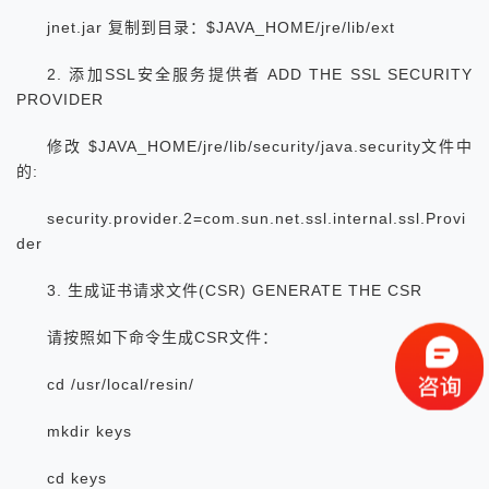
jnet.jar 复制到目录：$JAVA_HOME/jre/lib/ext
2. 添加SSL安全服务提供者 ADD THE SSL SECURITY
PROVIDER
修改 $JAVA_HOME/jre/lib/security/java.security文件中
的:
security.provider.2=com.sun.net.ssl.internal.ssl.Provi
der
3. 生成证书请求文件(CSR) GENERATE THE CSR
请按照如下命令生成CSR文件：
cd /usr/local/resin/
mkdir keys
cd keys