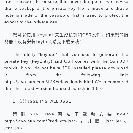
free reissue. To ensure this never happens, we advise
that a backup of the private key file is made and that a
note is made of the password that is used to protect the
export of the private key.
您可以使用"keytool"来生成私钥和CSR文件，如果您的服
务器上没有安装keytool,请先下载安装：
The utility "keytool" that you use to generate the
private key (keyEntry) and CSR comes with the Sun JDK
toolkit. If you do not have JDK installed please download
it from the following link:
http://java.sun.com/J2SE/downloads.html,We recommend
that the latest version be used, which is 1.5.0.
1. 安装JSSE INSTALL JSSE
请到SUN Java网站下载和安装JSSE:
http://java.sun.com/Products/jsse/，并把 jsse.jar、
jcert.jar、