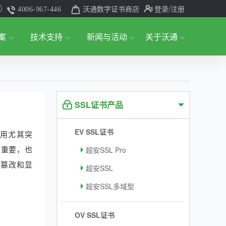
沃通数字证书商店
登录
/注册
4006-967-446
案
技术支持
新闻与活动
关于沃通
SSL证书产品
EV SSL证书
应用尤其突
加重要，也
超安SSL Pro
被篡改和显
超安SSL
超安SSL多域型
OV SSL证书