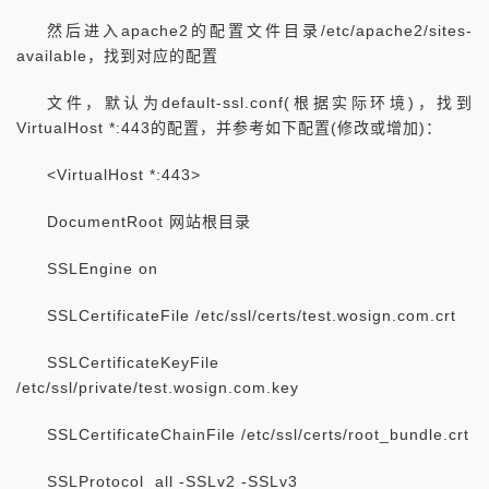
然后进入apache2的配置文件目录/etc/apache2/sites-
available，找到对应的配置
文件，默认为default-ssl.conf(根据实际环境)，找到
VirtualHost *:443的配置，并参考如下配置(修改或增加)：
<VirtualHost *:443>
DocumentRoot 网站根目录
SSLEngine on
SSLCertificateFile /etc/ssl/certs/test.wosign.com.crt
SSLCertificateKeyFile
/etc/ssl/private/test.wosign.com.key
SSLCertificateChainFile /etc/ssl/certs/root_bundle.crt
SSLProtocol all -SSLv2 -SSLv3