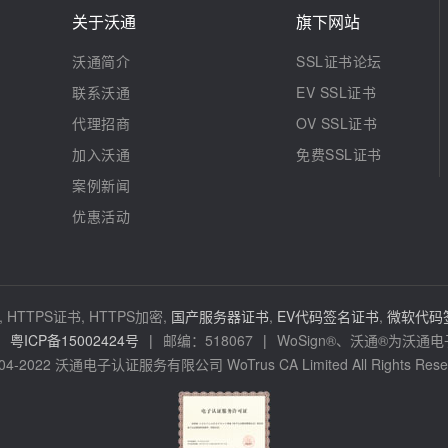
关于沃通
旗下网站
沃通简介
SSL证书论坛
联系沃通
EV SSL证书
代理招商
OV SSL证书
加入沃通
免费SSL证书
案例新闻
优惠活动
 HTTPS证书, HTTPS加密,
国产服务器证书
,
EV代码签名证书
,
微软代码
粤ICP备15002424号
|
邮编：518067
|
WoSign®、沃通®为沃
04-2022 沃通电子认证服务有限公司 WoTrus CA Limited All Rights Rese