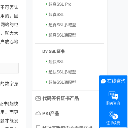
超真SSL Pro
和不可否认
超真SSL
有用的，因
了网站的电
超真SSL多域型
样，就大大
超真SSL通配型
用户放心地
DV SSL证书
超快SSL
超快SSL多域型
在线咨询
超快SSL通配型
界的数字身
代码签名证书产品
证书(超快
购买咨询
作用。而更
PKI产品
主题才能发
证书续费