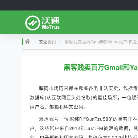
>
安全资讯
>
黑客贱卖百万Gmail和Yahoo账户
黑客贱卖百万Gmail和Y
暗网市场历来都充斥着各类非法买卖，包括毒
数据库(从互联网巨头处窃取)的最佳场所，一位昵称“S
用户名、邮箱和明文密码。
雅虎账号一位昵称叫“SunTzu583”的黑客
户，这些账户来自2012年Last.FM被泄的数据
名、电子邮箱和明文密码，售价仅为0.0079比特币