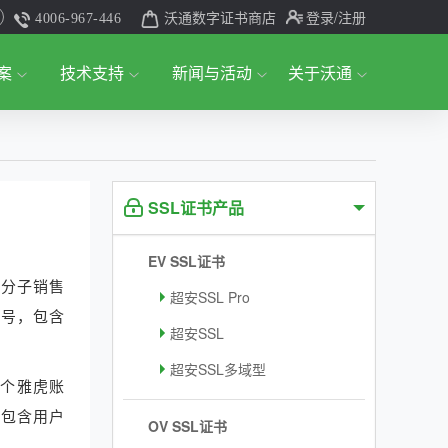
沃通数字证书商店
登录
/注册
4006-967-446
案
技术支持
新闻与活动
关于沃通
SSL证书产品
EV SSL证书
罪分子销售
超安SSL Pro
账号，包含
超安SSL
超安SSL多域型
万个雅虎账
据包含用户
OV SSL证书