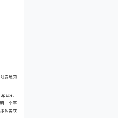
据泄露通知
ace、
表明一个事
就能购买获