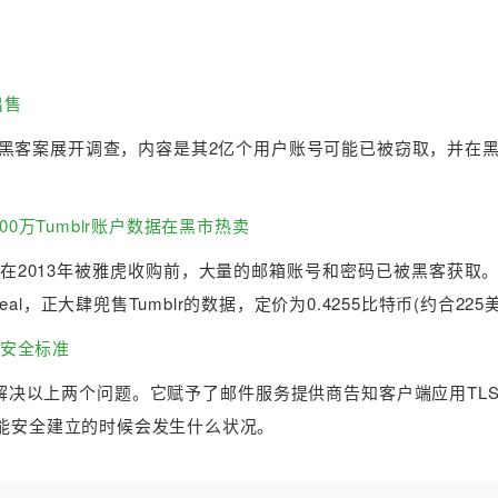
出售
似黑客案展开调查，内容是其2亿个用户账号可能已被窃取，并在
6500万Tumblr账户数据在黑市热卖
体曾在2013年被雅虎收购前，大量的邮箱账号和密码已被黑客获取
l Deal，正大肆兜售Tumblr的数据，定价为0.4255比特币(约合225
新安全标准
S)能解决以上两个问题。它赋予了邮件服务提供商告知客户端应用TL
不能安全建立的时候会发生什么状况。