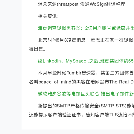
消息来源threatpost 沃通WoSign翻译整理
相关资讯：
雅虎调查疑似黑客案：2亿用户账号或遭窃并
北京时间8月3凌晨消息，雅虎正在就一桩疑
被出售。
继LinkedIn、MySpace..之后,雅虎某团体约
本月早些时候Tumblr曾透露，某第三方团
名叫peace_of_mind的黑客在暗网黑市The Rea
微软雅虎谷歌等电邮巨头联合 推出电子邮件
新提出的SMTP严格传输安全(SMTP ST
还能提示客户端验证证书，告知客户端TLS连接