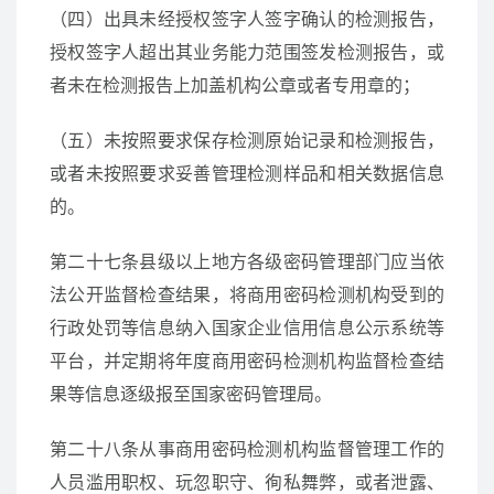
（四）出具未经授权签字人签字确认的检测报告，
授权签字人超出其业务能力范围签发检测报告，或
者未在检测报告上加盖机构公章或者专用章的；
（五）未按照要求保存检测原始记录和检测报告，
或者未按照要求妥善管理检测样品和相关数据信息
的。
第二十七条县级以上地方各级密码管理部门应当依
法公开监督检查结果，将商用密码检测机构受到的
行政处罚等信息纳入国家企业信用信息公示系统等
平台，并定期将年度商用密码检测机构监督检查结
果等信息逐级报至国家密码管理局。
第二十八条从事商用密码检测机构监督管理工作的
人员滥用职权、玩忽职守、徇私舞弊，或者泄露、