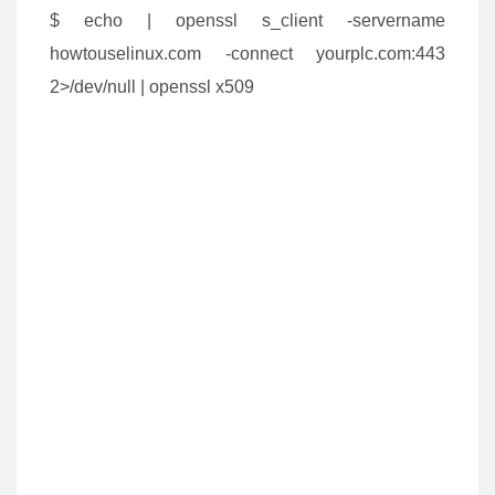
$ echo | openssl s_client -servername
howtouselinux.com -connect yourplc.com:443
2>/dev/null | openssl x509