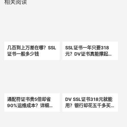
相关阅读
几百到上万差在哪？SSL
SSL证书一年只要318
证书一般多少钱
元？DV证书真能撑起企
业官网信任感？
通配符证书贵5倍却省
DV SSL证书318元就能
90%运维成本？详细拆
用？银行却花五千多买
解HTTPS的成本构成
EV SSL，安全真能明码
标价？