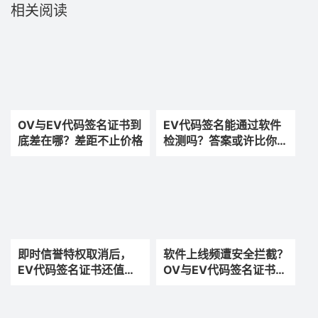
相关阅读
OV与EV代码签名证书到
EV代码签名能通过软件
底差在哪？差距不止价格
检测吗？答案或许比你想
的更复杂一些
即时信誉特权取消后，
软件上线频遭安全拦截？
EV代码签名证书还值得
OV与EV代码签名证书如
买吗？
何选？