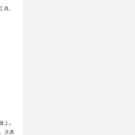
工具、
器上。
指令。沃通