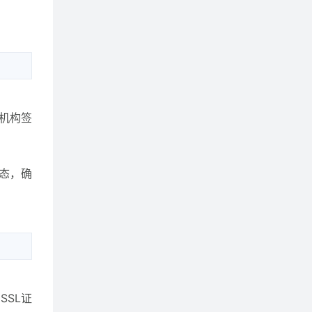
机构签
态，确
SSL证