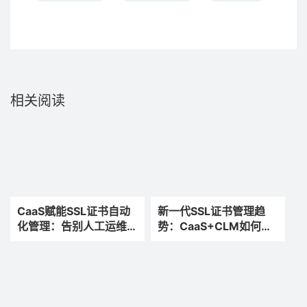
相关阅读
CaaS赋能SSL证书自动
新一代SSL证书管理趋
化管理：告别人工运维的
势：CaaS+CLM如何实
创新应用与实践
现轻量化、智能化、全自
动化运维