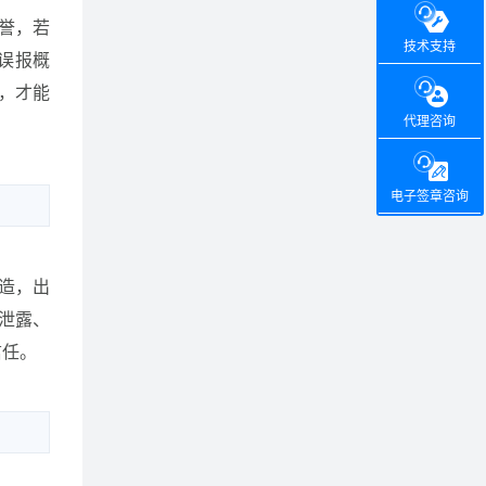
誉，若
技术支持
误报概
，才能
代理咨询
电子签章咨询
造，出
、泄露、
信任。