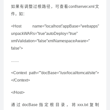
如果有调整过根路径，可查看conf/server.xml文
件，如：
<Host name=”localhost”appBase=”webapps”
unpackWARs=”true”autoDeploy=”true”
xmlValidation=”false”xmlNamespaceAware=”
false”>
……
<Context path=””docBase=”/usr/local/tomcat/site”>
</Context>
</Host>
通过docBase指定根目录，将xxx.txt复制