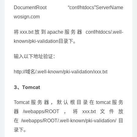
DocumentRoot “conf/htdocs”ServerName
wosign.com
将xxx.txt放到apache服务器 conf/htdocs/.well-
known/pki-validation目录下。
输入以下地址验证：
http://域名/.well-known/pki-validation/xxx.txt
3、Tomcat
Tomcat服务器，默认根目录在tomcat服务
器/webapps/ROOT，将xxx.txt文件放
在/webapps/ROOT/.well-known/pki-validation/目
录下。