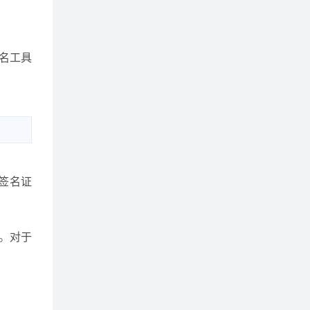
签名工具
码签名证
平。对于