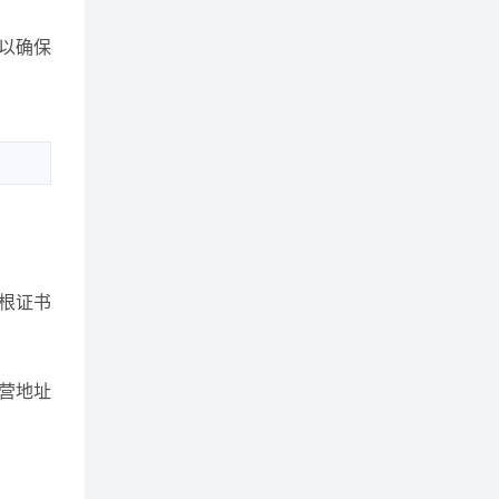
,以确保
其根证书
经营地址