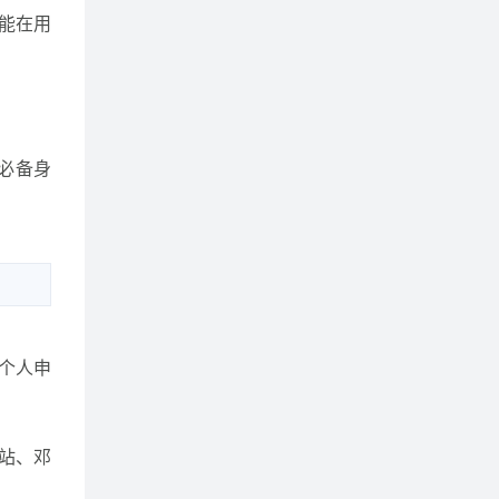
能在用
的必备身
持个人申
站、邓