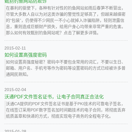
甄别钓鱼网站防欺诈
在暴利的驱使下，各种有针对性的钓鱼网站如雨后春笋不断冒出，
尽管大多数人自以为对这类诈骗的警觉性足够高了，但越来越缜密
的“包装”，仍使得不少网民一不小心就掉入诈骗陷阱，轻则泄露信
息，重则造成巨额财产损失，给用户身心均带来非常严重的危害。
那么如何有效甄别钓鱼网站呢？点击了解更多详情。
2015-02-11
如何设置高强度密码
如何设置高强度秘密？密码中不要包含常用的词汇，不要以生日、
邮箱、用户名、手机号等作为密码等设置密码的方式已经被许多普
通网民熟知。
2015-02-04
沃通PDF文件签名证书，让电子合同真正合法化
沃通CA提供的PDF文件签名证书是基于PKI技术的可靠电子签名，
在线签订采用PDF数字签名加时间戳技术的电子合同，将彻底丢弃
纸质盖章和快递的方式，彻底实现电子商务的全程电子化。
2015-01-28